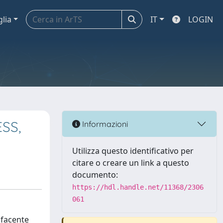
glia
IT
LOGIN
ESS,
Informazioni
Utilizza questo identificativo per
citare o creare un link a questo
documento:
https://hdl.handle.net/11368/2306
061
, facente