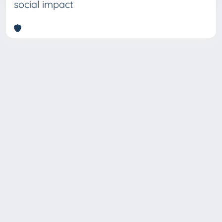
social impact
Copyright © 2026
Università degli Studi Trieste |
Dove
siamo
|
Privacy
Piazzale Europa,1 34127 Trieste, Italia -
Tel. +39 040.558.7111 - P.IVA 00211830328
- C.F. 80013890324 - P.E.C.: