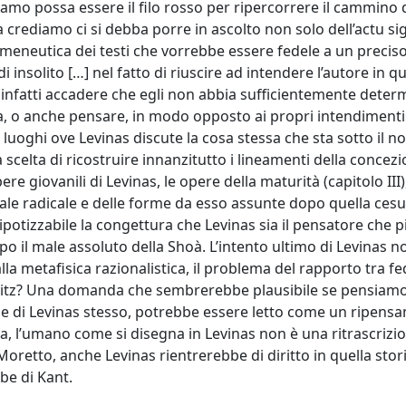
iamo possa essere il filo rosso per ripercorrere il cammino d
 crediamo ci si debba porre in ascolto non solo dell’actu si
’ermeneutica dei testi che vorrebbe essere fedele a un preci
 insolito […] nel fatto di riuscire ad intendere l’autore in q
infatti accadere che egli non abbia sufficientemente determ
a, o anche pensare, in modo opposto ai propri intendimenti»
i luoghi ove Levinas discute la cosa stessa che sta sotto il 
a scelta di ricostruire innanzitutto i lineamenti della concez
pere giovanili di Levinas, le opere della maturità (capitolo III)
 male radicale e delle forme da esso assunte dopo quella cesu
 ipotizzabile la congettura che Levinas sia il pensatore che p
po il male assoluto della Shoà. L’intento ultimo di Levinas n
alla metafisica razionalistica, il problema del rapporto tra fe
hwitz? Una domanda che sembrerebbe plausibile se pensiam
one di Levinas stesso, potrebbe essere letto come un ripen
ra, l’umano come si disegna in Levinas non è una ritrascrizi
oretto, anche Levinas rientrerebbe di diritto in quella stor
be di Kant.