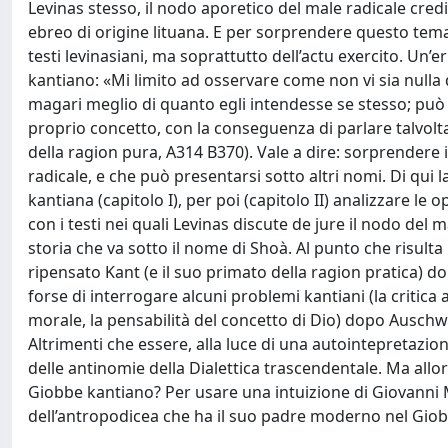
Levinas stesso, il nodo aporetico del male radicale cred
ebreo di origine lituana. E per sorprendere questo tema
testi levinasiani, ma soprattutto dell’actu exercito. Un
kantiano: «Mi limito ad osservare come non vi sia nulla di
magari meglio di quanto egli intendesse se stesso; può 
proprio concetto, con la conseguenza di parlare talvolt
della ragion pura, A314 B370). Vale a dire: sorprendere 
radicale, e che può presentarsi sotto altri nomi. Di qui l
kantiana (capitolo I), per poi (capitolo II) analizzare le o
con i testi nei quali Levinas discute de jure il nodo del
storia che va sotto il nome di Shoà. Al punto che risulta
ripensato Kant (e il suo primato della ragion pratica) do
forse di interrogare alcuni problemi kantiani (la critica 
morale, la pensabilità del concetto di Dio) dopo Ausc
Altrimenti che essere, alla luce di una autointepretazi
delle antinomie della Dialettica trascendentale. Ma allo
Giobbe kantiano? Per usare una intuizione di Giovanni M
dell’antropodicea che ha il suo padre moderno nel Giob