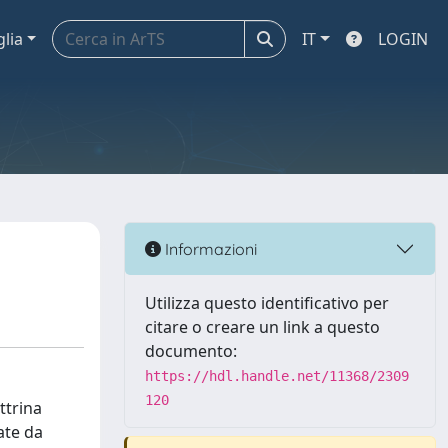
glia
IT
LOGIN
Informazioni
Utilizza questo identificativo per
citare o creare un link a questo
documento:
https://hdl.handle.net/11368/2309
120
ttrina
ate da