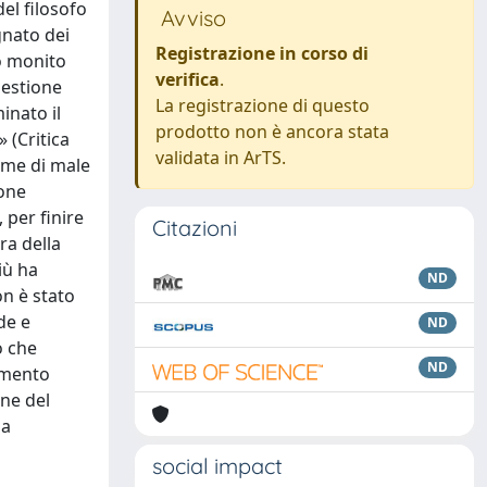
el filosofo
Avviso
gnato dei
Registrazione in corso di
so monito
verifica
.
uestione
La registrazione di questo
inato il
prodotto non è ancora stata
 (Critica
validata in ArTS.
nome di male
ione
, per finire
Citazioni
ra della
iù ha
ND
on è stato
de e
ND
o che
ND
samento
one del
ia
social impact