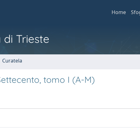
Home
Sfo
 di Trieste
1 Curatela
l Settecento, tomo I (A-M)