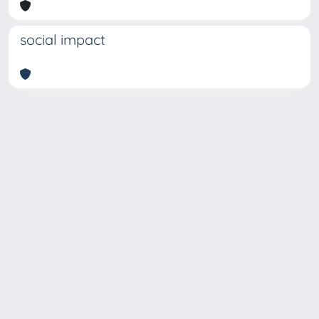
social impact
Copyright © 2026
Università degli Studi Trieste |
Dove
siamo
|
Privacy
Piazzale Europa,1 34127 Trieste, Italia -