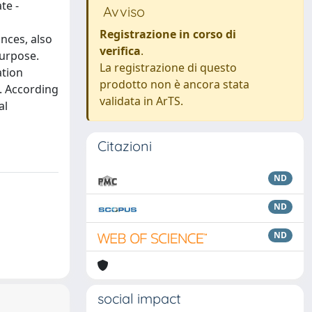
te -
Avviso
Registrazione in corso di
ances, also
verifica
.
purpose.
La registrazione di questo
ation
prodotto non è ancora stata
. According
validata in ArTS.
al
Citazioni
ND
ND
ND
social impact