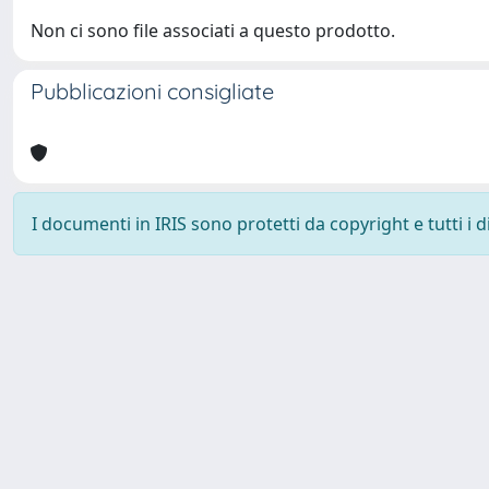
Non ci sono file associati a questo prodotto.
Pubblicazioni consigliate
I documenti in IRIS sono protetti da copyright e tutti i di
Università degli Studi Trieste |
Dove siamo
|
Privacy
Piazzale Europa,1 34127 Trieste, Italia - Tel. +39 040.558.7111 - 