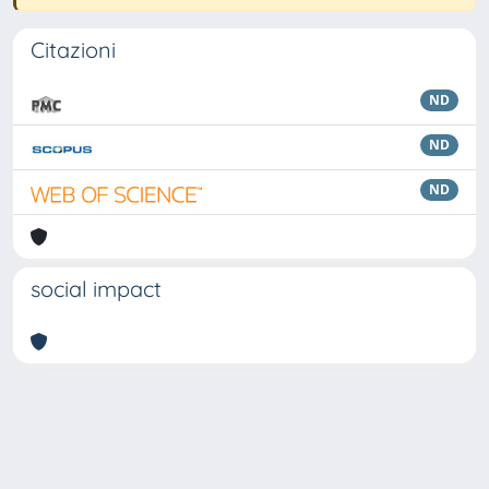
Citazioni
ND
ND
ND
social impact