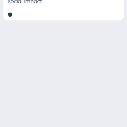
social impact
Copyright © 2026
Università degli Studi Trieste |
Dove
siamo
|
Privacy
Piazzale Europa,1 34127 Trieste, Italia -
Tel. +39 040.558.7111 - P.IVA 00211830328
- C.F. 80013890324 - P.E.C.: