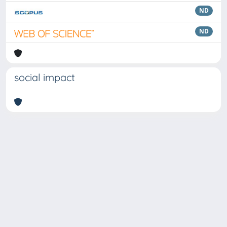
ND
ND
social impact