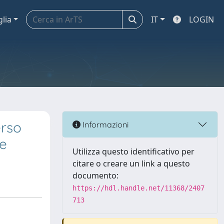
glia
IT
LOGIN
erso
Informazioni
ee
Utilizza questo identificativo per
citare o creare un link a questo
documento:
https://hdl.handle.net/11368/2407
713