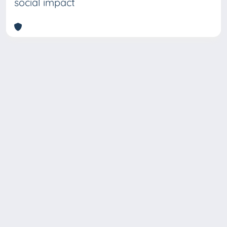
social impact
Copyright © 2026
Università degli Studi Trieste |
Dove
siamo
|
Privacy
Piazzale Europa,1 34127 Trieste, Italia -
Tel. +39 040.558.7111 - P.IVA 00211830328
- C.F. 80013890324 - P.E.C.: