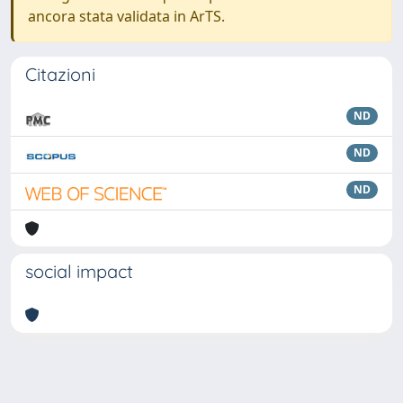
ancora stata validata in ArTS.
Citazioni
ND
ND
ND
social impact