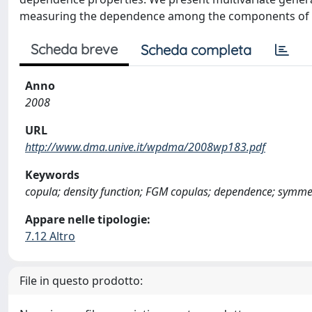
measuring the dependence among the components of ea
Scheda breve
Scheda completa
Anno
2008
URL
http://www.dma.unive.it/wpdma/2008wp183.pdf
Keywords
copula; density function; FGM copulas; dependence; symme
Appare nelle tipologie:
7.12 Altro
File in questo prodotto: