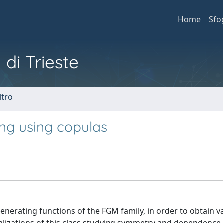
Home
Sfo
 di Trieste
ltro
ng using copulas
generating functions of the FGM family, in order to obtain v
lizations of this class studying symmetry and dependence