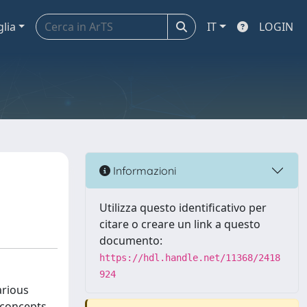
glia
IT
LOGIN
Informazioni
Utilizza questo identificativo per
citare o creare un link a questo
documento:
https://hdl.handle.net/11368/2418
924
arious
 concepts,