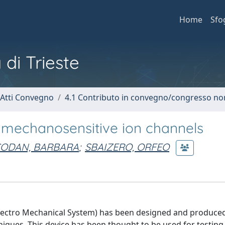
Home
Sfo
 di Trieste
 Atti Convegno
4.1 Contributo in convegno/congresso no
 mechanosensitive ion channels
ODAN, BARBARA
;
SBAIZERO, ORFEO
Electro Mechanical System) has been designed and produce
hniques. This device has been thought to be used for testing