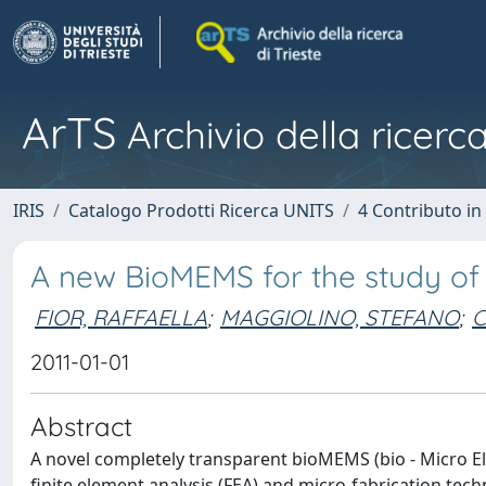
ArTS
Archivio della ricerca
IRIS
Catalogo Prodotti Ricerca UNITS
4 Contributo in
A new BioMEMS for the study of
FIOR, RAFFAELLA
;
MAGGIOLINO, STEFANO
;
C
2011-01-01
Abstract
A novel completely transparent bioMEMS (bio - Micro 
finite element analysis (FEA) and micro-fabrication tec