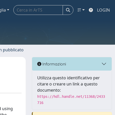
glia
IT
LOGIN
n pubblicato
Informazioni
Utilizza questo identificativo per
citare o creare un link a questo
documento:
https://hdl.handle.net/11368/2433
716
d using
 the