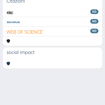
Citazioni
ND
ND
ND
social impact