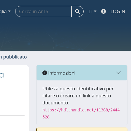
glia
IT
LOGIN
n pubblicato
al
Informazioni
Utilizza questo identificativo per
citare o creare un link a questo
documento:
https://hdl.handle.net/11368/2444
528