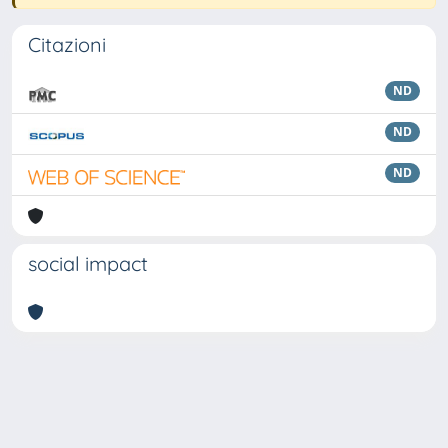
Citazioni
ND
ND
ND
social impact