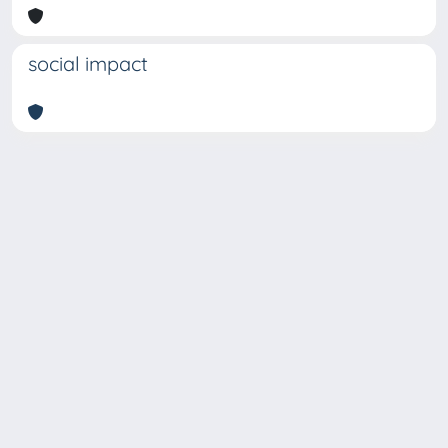
social impact
Copyright © 2026
Università degli Studi Trieste |
Dove
siamo
|
Privacy
Piazzale Europa,1 34127 Trieste, Italia -