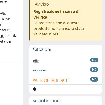
getto
Avviso
Registrazione in corso di
ova,
verifica
.
buzioni
La registrazione di questo
a
prodotto non è ancora stata
ati di
validata in ArTS.
aggiornata
bita da
Citazioni
ND
ND
ND
social impact