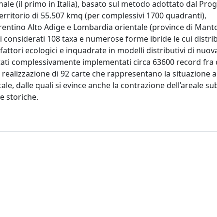
onale (il primo in Italia), basato sul metodo adottato dal Pro
erritorio di 55.507 kmq (per complessivi 1700 quadranti),
Trentino Alto Adige e Lombardia orientale (province di Mant
considerati 108 taxa e numerose forme ibride le cui distri
attori ecologici e inquadrate in modelli distributivi di nuov
ati complessivamente implementati circa 63600 record fra d
a realizzazione di 92 carte che rappresentano la situazione 
tale, dalle quali si evince anche la contrazione dell’areale su
re storiche.