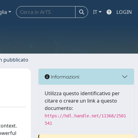
glia
IT
LOGIN
n pubblicato
Informazioni
Utilizza questo identificativo per
citare o creare un link a questo
documento:
https://hdl.handle.net/11368/2501
541
context.
owerful