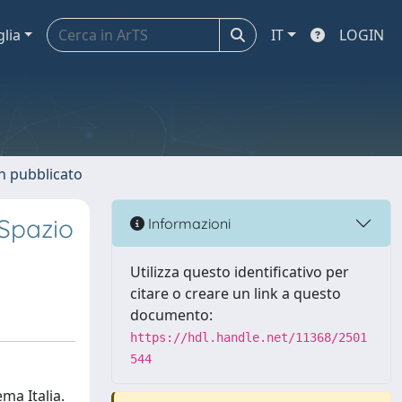
glia
IT
LOGIN
n pubblicato
 Spazio
Informazioni
Utilizza questo identificativo per
citare o creare un link a questo
documento:
https://hdl.handle.net/11368/2501
544
ma Italia.