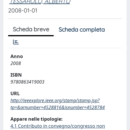
TESSAROLO, ALBERTO
2008-01-01
Scheda breve
Scheda completa
Anno
2008
ISBN
9780863419003
URL
http://ieeexplore.ieee.org/stamp/stamp.jsp?
tp=&arnumber=4528816&isnumber=4528784
Appare nelle tipologie:
4.1 Contributo in convegno/congresso non