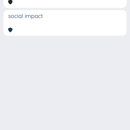
social impact
Copyright © 2026
Università degli Studi Trieste |
Dove
siamo
|
Privacy
Piazzale Europa,1 34127 Trieste, Italia -