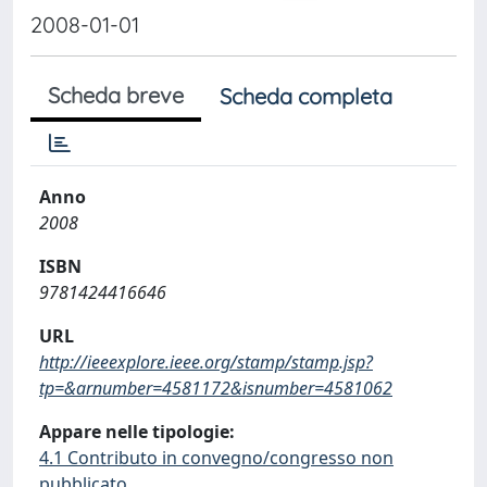
2008-01-01
Scheda breve
Scheda completa
Anno
2008
ISBN
9781424416646
URL
http://ieeexplore.ieee.org/stamp/stamp.jsp?
tp=&arnumber=4581172&isnumber=4581062
Appare nelle tipologie:
4.1 Contributo in convegno/congresso non
pubblicato