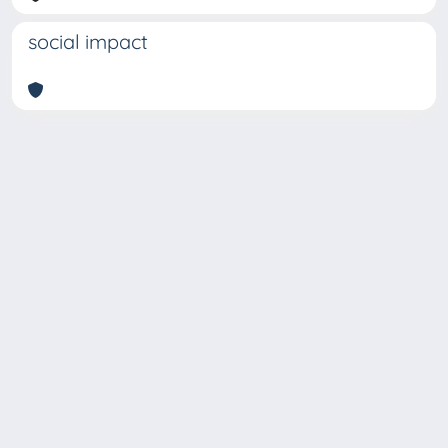
social impact
Copyright © 2026
Università degli Studi Trieste |
Dove
siamo
|
Privacy
Piazzale Europa,1 34127 Trieste, Italia -
Tel. +39 040.558.7111 - P.IVA 00211830328