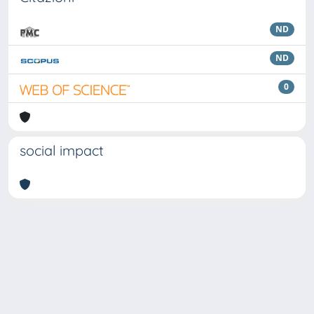
ND
ND
0
social impact