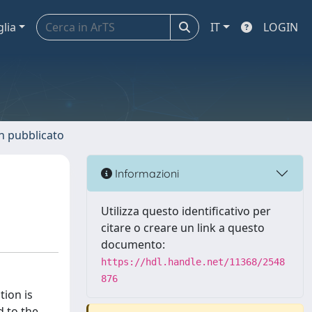
glia
IT
LOGIN
n pubblicato
Informazioni
Utilizza questo identificativo per
citare o creare un link a questo
documento:
https://hdl.handle.net/11368/2548
876
tion is
d to the