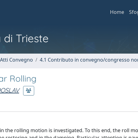
Home
Sfo
 di Trieste
 Atti Convegno
4.1 Contributo in convegno/congresso no
r Rolling
DOSLAV
n the rolling motion is investigated. To this end, the roll mo
 restoring and in the damping. Particular attention is pay