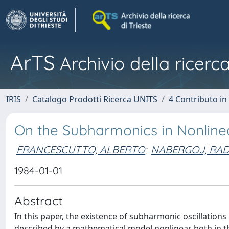
ArTS
Archivio della ricerca
IRIS
Catalogo Prodotti Ricerca UNITS
4 Contributo in
On the Subharmonics in Nonlinea
FRANCESCUTTO, ALBERTO
;
NABERGOJ, RA
1984-01-01
Abstract
In this paper, the existence of subharmonic oscillations i
described by a mathematical model nonlinear both in the