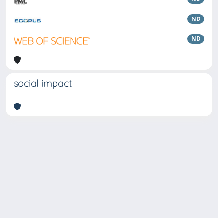
ND
ND
social impact