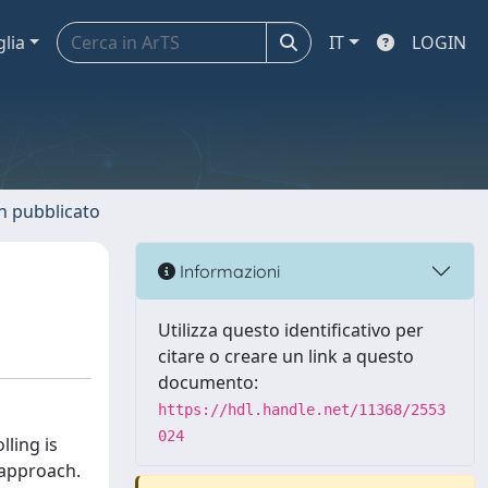
glia
IT
LOGIN
n pubblicato
Informazioni
Utilizza questo identificativo per
citare o creare un link a questo
documento:
https://hdl.handle.net/11368/2553
024
lling is
 approach.