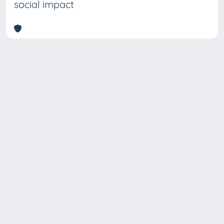
social impact
Copyright © 2026
Università degli Studi Trieste |
Dove
siamo
|
Privacy
Piazzale Europa,1 34127 Trieste, Italia -
Tel. +39 040.558.7111 - P.IVA 00211830328
- C.F. 80013890324 - P.E.C.: