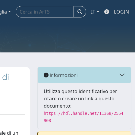
glia
IT
LOGIN
 di
Informazioni
Utilizza questo identificativo per
citare o creare un link a questo
documento:
https://hdl.handle.net/11368/2554
908
ale di un