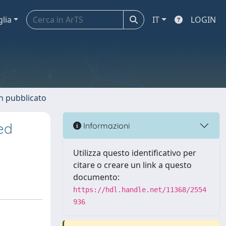
glia
IT
LOGIN
n pubblicato
ed
Informazioni
Utilizza questo identificativo per
citare o creare un link a questo
documento:
https://hdl.handle.net/11368/2554
936