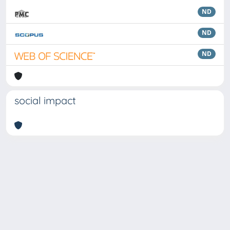
ND
ND
ND
social impact