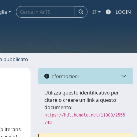
glia
IT
LOGIN
n pubblicato
Informazioni
Utilizza questo identificativo per
citare o creare un link a questo
documento:
https://hdl.handle.net/11368/2555
748
bliterans
 case of