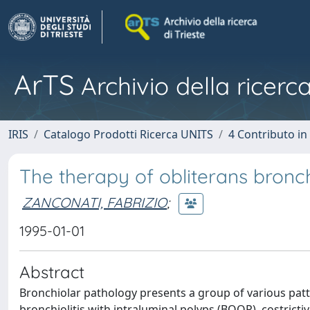
ArTS
Archivio della ricerca
IRIS
Catalogo Prodotti Ricerca UNITS
4 Contributo in
The therapy of obliterans bronchi
ZANCONATI, FABRIZIO
;
1995-01-01
Abstract
Bronchiolar pathology presents a group of various patt
bronchiolitis with intraluminal polyps (BOOP), costrictiv