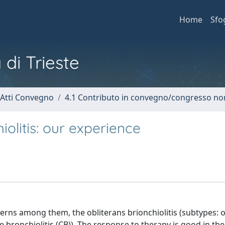
Home
Sfo
 di Trieste
 Atti Convegno
4.1 Contributo in convegno/congresso no
olitis: our experience
erns among them, the obliterans brionchiolitis (subtypes: o
e bronchiolitis (CB)). The response to therapy is good in the