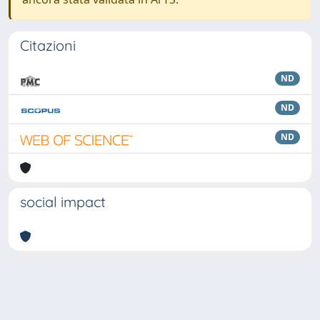
Citazioni
ND
ND
ND
social impact