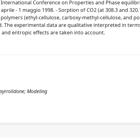
International Conference on Properties and Phase equilibri
prile - 1 maggio 1998. - Sorption of CO2 (at 308.3 and 320.1
polymers (ethyl-cellulose, carboxy-methyl-cellulose, and pol
The experimental data are qualitative interpreted in term
ic and entropic effects are taken into account.
l-pyrrolidone; Modeling