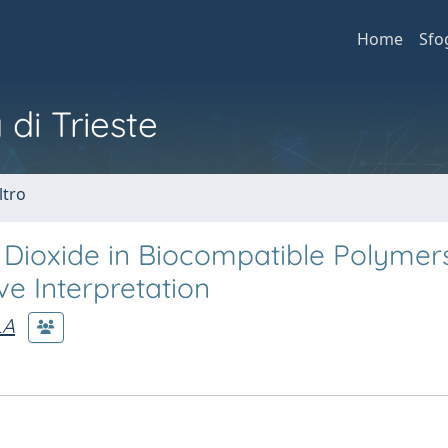
Home
Sfo
 di Trieste
ltro
n Dioxide in Biocompatible Polymers
e Interpretation
LA