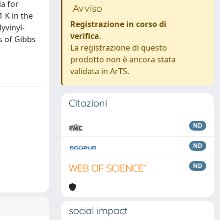
a for
Avviso
 K in the
Registrazione in corso di
yvinyl-
verifica
.
s of Gibbs
La registrazione di questo
prodotto non è ancora stata
validata in ArTS.
Citazioni
ND
ND
ND
social impact