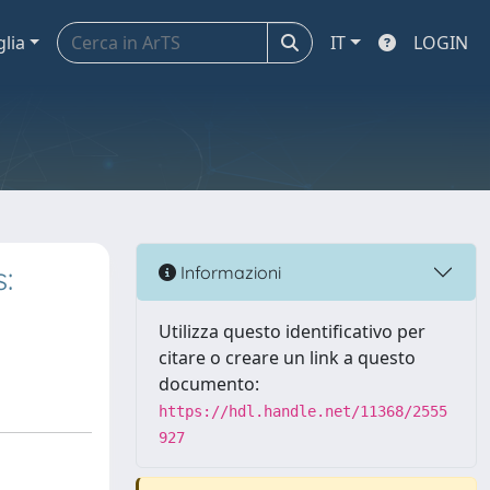
glia
IT
LOGIN
:
Informazioni
Utilizza questo identificativo per
citare o creare un link a questo
documento:
https://hdl.handle.net/11368/2555
927