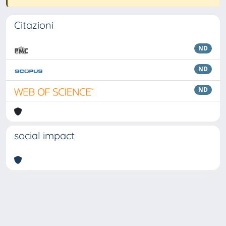
Citazioni
ND
ND
ND
social impact