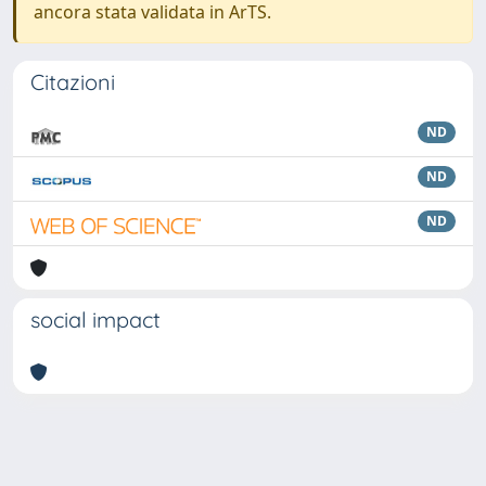
ancora stata validata in ArTS.
Citazioni
ND
ND
ND
social impact