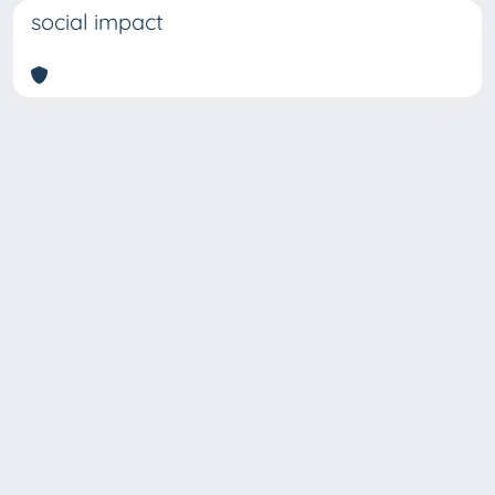
social impact
Copyright © 2026
Università degli Studi Trieste |
Dove
siamo
|
Privacy
Piazzale Europa,1 34127 Trieste, Italia -
Tel. +39 040.558.7111 - P.IVA 00211830328