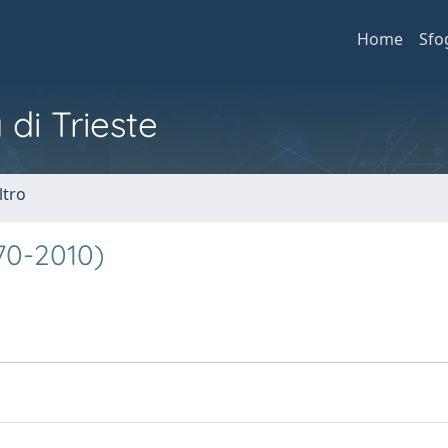
Home
Sfo
 di Trieste
ltro
970-2010)