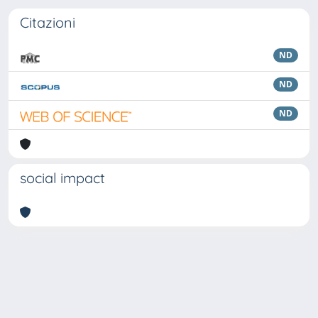
Citazioni
ND
ND
ND
social impact