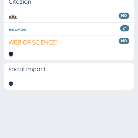
Citazioni
ND
21
ND
social impact