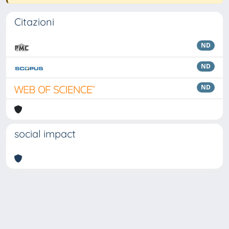
Citazioni
ND
ND
ND
social impact