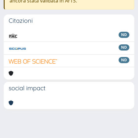
ancora stata validata in ArTS.
Citazioni
ND
ND
ND
social impact