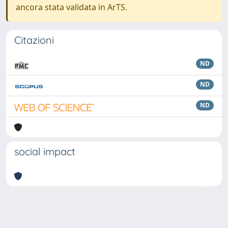
ancora stata validata in ArTS.
Citazioni
ND
ND
ND
social impact