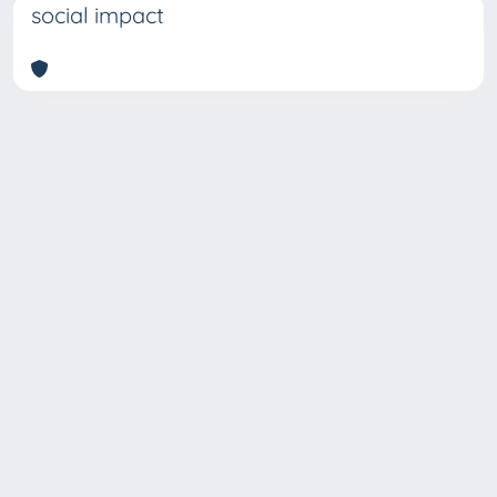
social impact
Copyright © 2026
Università degli Studi Trieste |
Dove
siamo
|
Privacy
Piazzale Europa,1 34127 Trieste, Italia -
Tel. +39 040.558.7111 - P.IVA 00211830328
- C.F. 80013890324 - P.E.C.: