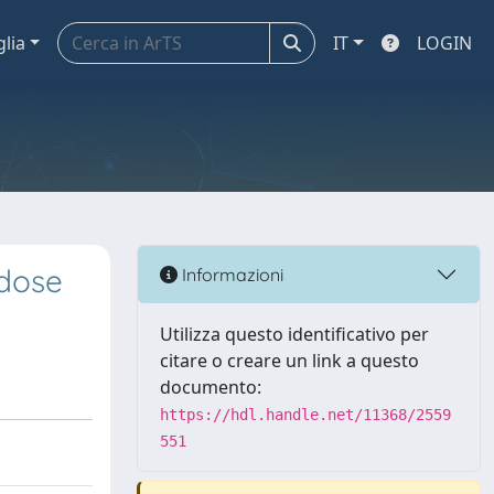
glia
IT
LOGIN
 dose
Informazioni
Utilizza questo identificativo per
citare o creare un link a questo
documento:
https://hdl.handle.net/11368/2559
551