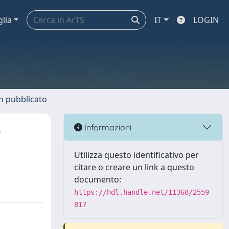
glia
IT
LOGIN
n pubblicato
o
Informazioni
Utilizza questo identificativo per
citare o creare un link a questo
documento:
https://hdl.handle.net/11368/2559
817