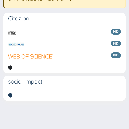
Citazioni
ND
ND
ND
social impact