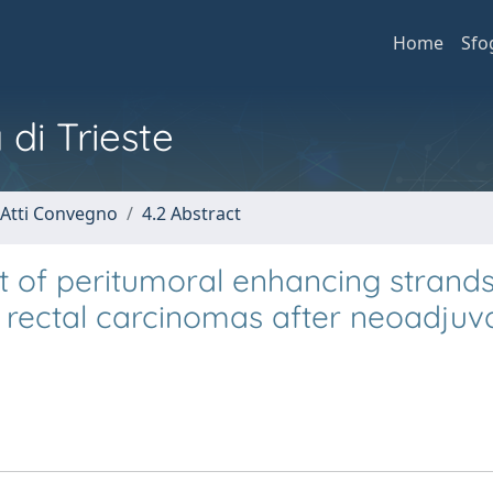
Home
Sfo
 di Trieste
 Atti Convegno
4.2 Abstract
t of peritumoral enhancing strands
th rectal carcinomas after neoadjuv