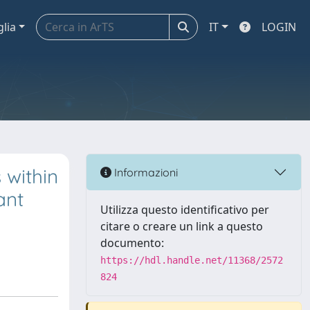
glia
IT
LOGIN
 within
Informazioni
ant
Utilizza questo identificativo per
citare o creare un link a questo
documento:
https://hdl.handle.net/11368/2572
824