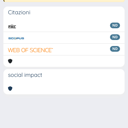
Citazioni
ND
ND
ND
social impact