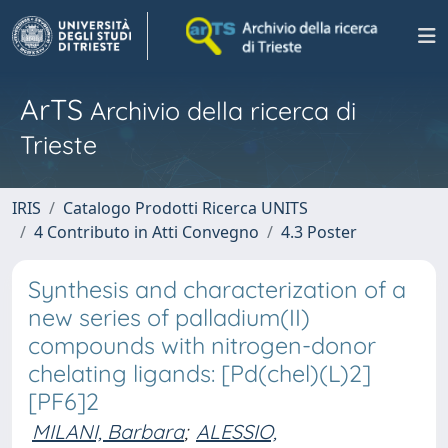
ArTS
Archivio della ricerca di
Trieste
IRIS
Catalogo Prodotti Ricerca UNITS
4 Contributo in Atti Convegno
4.3 Poster
Synthesis and characterization of a
new series of palladium(II)
compounds with nitrogen-donor
chelating ligands: [Pd(chel)(L)2]
[PF6]2
MILANI, Barbara
;
ALESSIO,